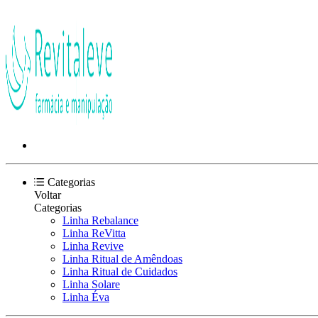
Categorias
Voltar
Categorias
Linha Rebalance
Linha ReVitta
Linha Revive
Linha Ritual de Amêndoas
Linha Ritual de Cuidados
Linha Solare
Linha Éva