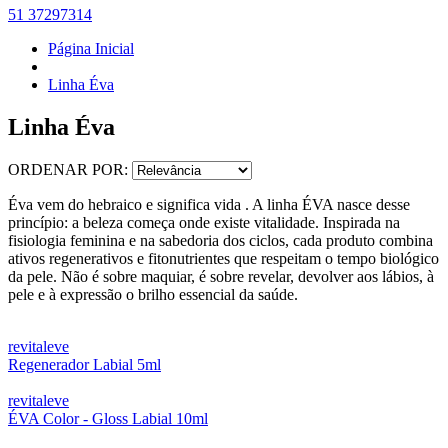
51 37297314
Página Inicial
Linha Éva
Linha Éva
ORDENAR POR:
Éva vem do hebraico e significa vida . A linha ÉVA nasce desse
princípio: a beleza começa onde existe vitalidade. Inspirada na
fisiologia feminina e na sabedoria dos ciclos, cada produto combina
ativos regenerativos e fitonutrientes que respeitam o tempo biológico
da pele. Não é sobre maquiar, é sobre revelar, devolver aos lábios, à
pele e à expressão o brilho essencial da saúde.
revitaleve
Regenerador Labial 5ml
revitaleve
ÉVA Color - Gloss Labial 10ml