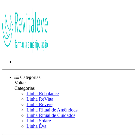
Categorias
Voltar
Categorias
Linha Rebalance
Linha ReVitta
Linha Revive
Linha Ritual de Amêndoas
Linha Ritual de Cuidados
Linha Solare
Linha Éva